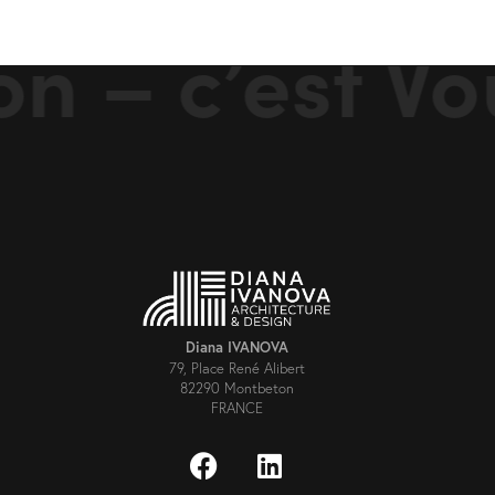
 – c’est Vou
Diana IVANOVA
79, Place René Alibert
82290 Montbeton
FRANCE