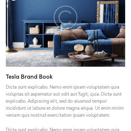
Tesla Brand Book
Dicta sunt explicabo. Nemo enim ipsam voluptatem quia
voluptas sit aspernatur aut odit aut fugit, quia. Dicta sunt
explicabo. Adipiscing elit, sed do eiusmod tempor
incididunt ut labore et dolore magna aliqua. Ut enim minim
veniam quis nostrud exercitation ipsam voluptatem.
Dicta sunt explicabo. Nemo enim ipsam voluptatem quia