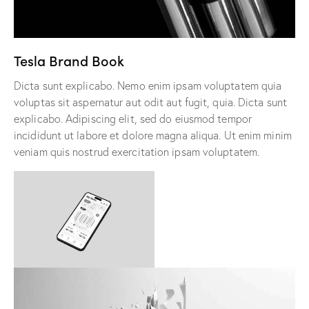
Tesla Brand Book
Dicta sunt explicabo. Nemo enim ipsam voluptatem quia
voluptas sit aspernatur aut odit aut fugit, quia. Dicta sunt
explicabo. Adipiscing elit, sed do eiusmod tempor
incididunt ut labore et dolore magna aliqua. Ut enim minim
veniam quis nostrud exercitation ipsam voluptatem.