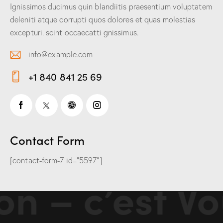
Ignissimos ducimus quin blandiitis praesentium voluptatem
deleniti atque corrupti quos dolores et quas molestias
excepturi. scint occaecatti gnissimus.
info@example.com
E-
+1 840 841 25 69
m
Ph
ail:
on
e:
Contact Form
[contact-form-7 id="5597"]
n – c’est Vo