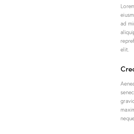
Lorem
eiusm
ad mi
aliqu
repre
elit.
Cre
Aenea
senec
gravid
maxim
neque 