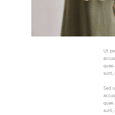
Ut pe
accus
quae 
sunt,
Sed u
accus
quae 
sunt,