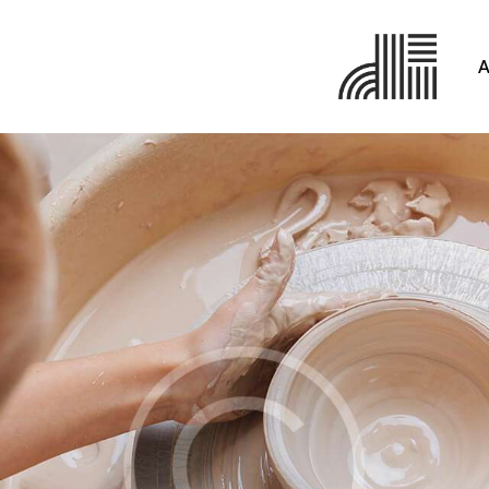
A
Réalisations
En cours
3D