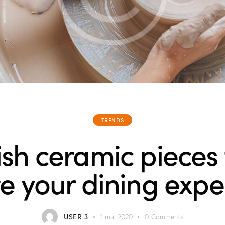
TRENDS
ish ceramic pieces
te your dining expe
USER 3
1 mai 2020
0
Comments