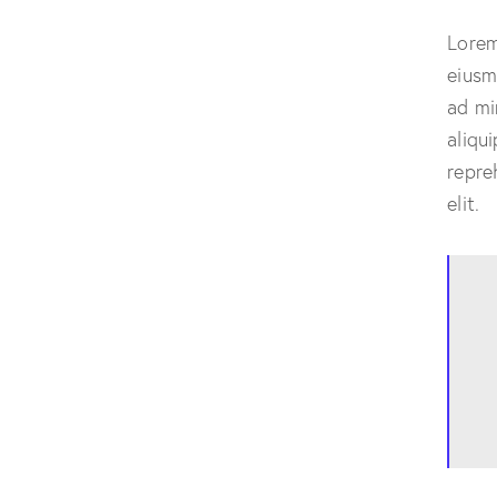
Lorem
eiusm
ad mi
aliqu
repre
elit.