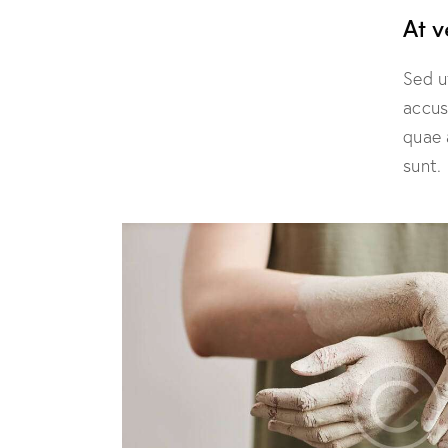
At 
Sed u
accus
quae 
sunt.