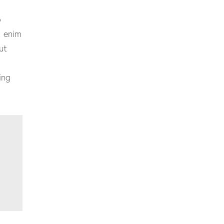
o
t enim
ut
ing