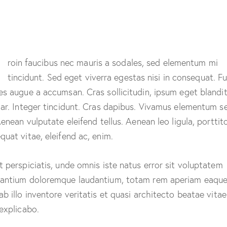
Q
roin faucibus nec mauris a sodales, sed elementum mi
tincidunt. Sed eget viverra egestas nisi in consequat. F
es augue a accumsan. Cras sollicitudin, ipsum eget blandi
nar. Integer tincidunt. Cras dapibus. Vivamus elementum 
Aenean vulputate eleifend tellus. Aenean leo ligula, porttito
quat vitae, eleifend ac, enim.
t perspiciatis, unde omnis iste natus error sit voluptatem
antium doloremque laudantium, totam rem aperiam eaque
ab illo inventore veritatis et quasi architecto beatae vitae
 explicabo.