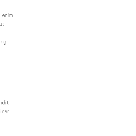
o
t enim
ut
ing
andit
inar