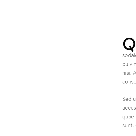
sodal
pulvi
nisi. 
conse
Sed u
accus
quae 
sunt,