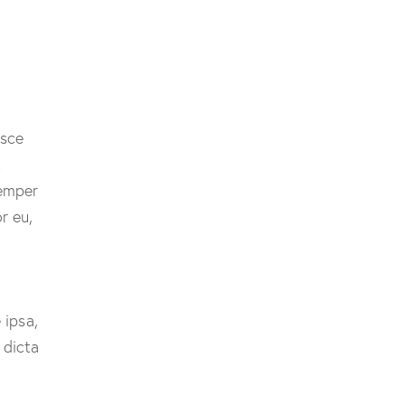
usce
t
semper
r eu,
 ipsa,
 dicta