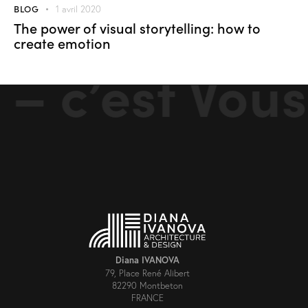
BLOG
1 avril 2020
The power of visual storytelling: how to
create emotion
– c’est Vous.
Diana IVANOVA
79, Place René Alibert
82290 Montbeton
FRANCE