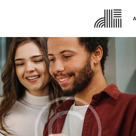
A
Réalisations
En cours
3D