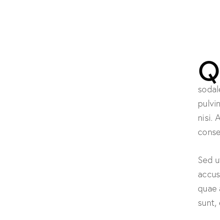
sodal
pulvi
nisi. 
conse
Sed u
accus
quae 
sunt,