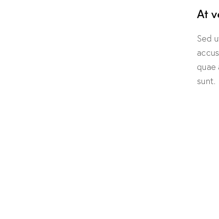
At 
Sed u
accus
quae 
sunt.