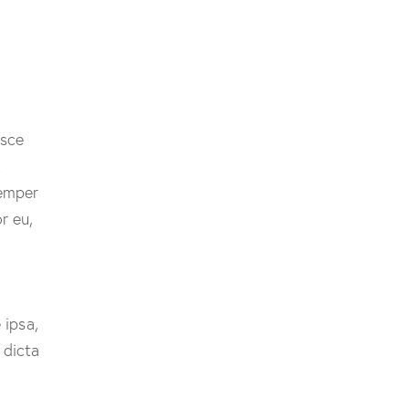
usce
t
semper
r eu,
 ipsa,
 dicta