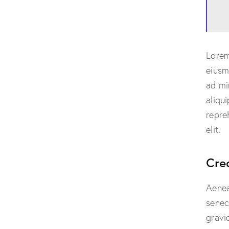
Lorem
eiusm
ad mi
aliqu
repre
elit.
Cre
Aenea
senec
gravid