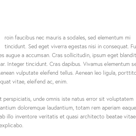
Q
roin faucibus nec mauris a sodales, sed elementum mi
tincidunt. Sed eget viverra egestas nisi in consequat. F
es augue a accumsan. Cras sollicitudin, ipsum eget blandi
nar. Integer tincidunt. Cras dapibus. Vivamus elementum 
Aenean vulputate eleifend tellus. Aenean leo ligula, porttito
quat vitae, eleifend ac, enim.
t perspiciatis, unde omnis iste natus error sit voluptatem
antium doloremque laudantium, totam rem aperiam eaque
ab illo inventore veritatis et quasi architecto beatae vitae
 explicabo.