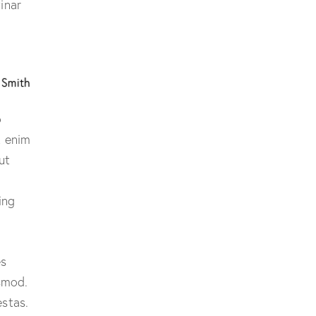
inar
 Smith
o
t enim
ut
ing
es
smod.
stas.