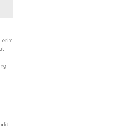
o
t enim
ut
ing
andit