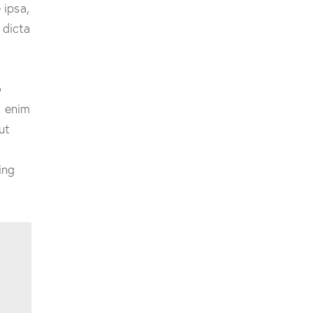
 ipsa,
 dicta
o
t enim
ut
ing