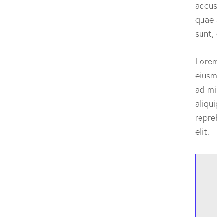
accus
quae 
sunt,
Lorem
eiusm
ad mi
aliqu
repre
elit.