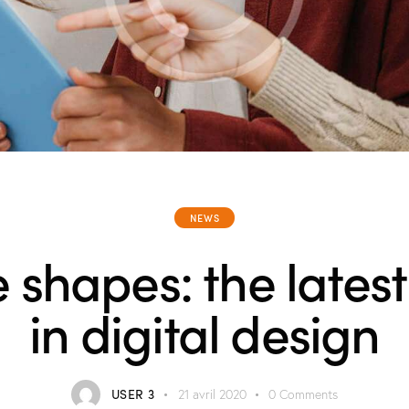
NEWS
 shapes: the latest
in digital design
USER 3
21 avril 2020
0
Comments