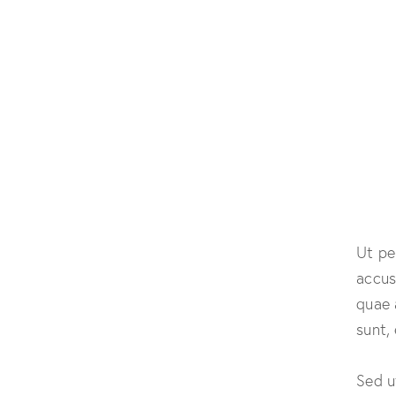
Ut pe
accus
quae 
sunt,
Sed u