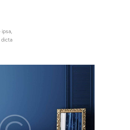
 ipsa,
 dicta