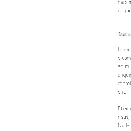
maxim
neque 
Stet c
Lorem
eiusm
ad mi
aliqu
repre
elit.
Etiam
risus
Nulla