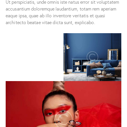
Ut perspiciatis, unde omnis iste natus error sit voluptatem
accusantium doloremque laudantium, totam rem aperiam
eaque ipsa, quae ab illo inventore veritatis et quasi
architecto beatae vitae dicta sunt, explicabo.